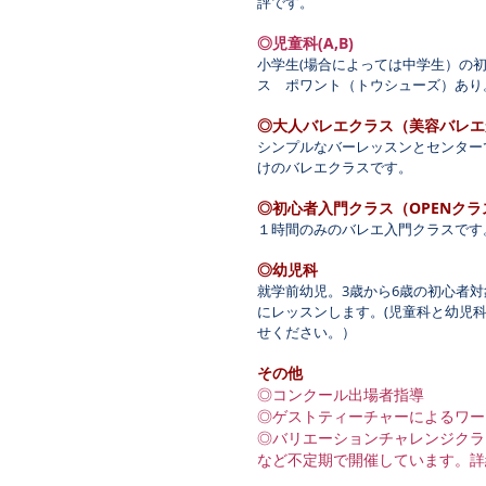
評です。
◎児童科(A,B)
小学生(場合によっては中学生）の
ス ポワント（トウシューズ）あり
◎大人バレエクラス（美容バレエ
シンプルなバーレッスンとセンター
けのバレエクラスです。
◎初心者入門クラス（OPENクラ
１時間のみのバレエ入門クラスです
◎幼児科
就学前幼児。3歳から6歳の初心者
にレッスンします。(児童科と幼児
せください。）
その他
◎コンクール出場者指導
◎ゲストティーチャーによるワー
◎バリエーションチャレンジクラ
など不定期で開催しています。詳