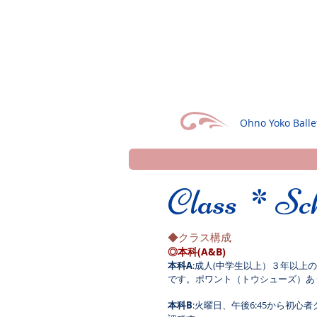
Ohno Yoko Balle
Class * Sc
◆クラス構成
◎本科(A&B)
本科A
:成人(中学生以上）３年以上
です。ポワント（トウシューズ）あ
本科B
:火曜日、午後6:45から初