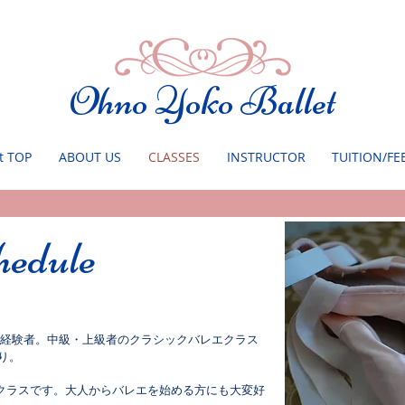
Ohno Yoko Ballet
t TOP
ABOUT US
CLASSES
INSTRUCTOR
TUITION/FE
hedule
の経験者。中級・上級者のクラシックバレエクラス
り。
心者クラスです。大人からバレエを始める方にも大変好